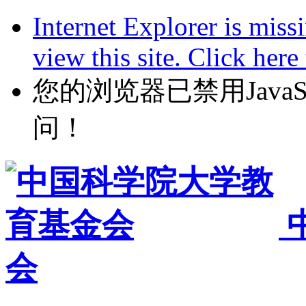
Internet Explorer is miss
view this site. Click her
您的浏览器已禁用JavaScr
问！
会