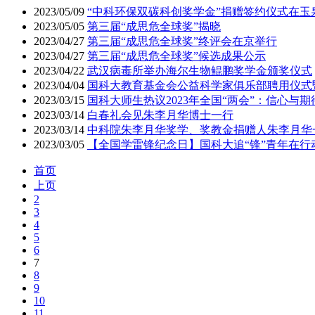
2023/05/09
“中科环保双碳科创奖学金”捐赠签约仪式在玉
2023/05/05
第三届“成思危全球奖”揭晓
2023/04/27
第三届“成思危全球奖”终评会在京举行
2023/04/27
第三届“成思危全球奖”候选成果公示
2023/04/22
武汉病毒所举办海尔生物鲲鹏奖学金颁奖仪式
2023/04/04
国科大教育基金会公益科学家俱乐部聘用仪式
2023/03/15
国科大师生热议2023年全国“两会”：信心与
2023/03/14
白春礼会见朱李月华博士一行
2023/03/14
中科院朱李月华奖学、奖教金捐赠人朱李月华
2023/03/05
【全国学雷锋纪念日】国科大追“锋”青年在行
首页
上页
2
3
4
5
6
7
8
9
10
11