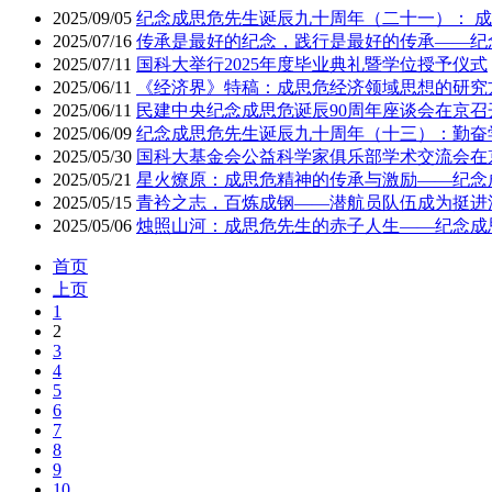
2025/09/05
纪念成思危先生诞辰九十周年（二十一）： 
2025/07/16
传承是最好的纪念，践行是最好的传承——纪
2025/07/11
国科大举行2025年度毕业典礼暨学位授予仪式
2025/06/11
《经济界》特稿：成思危经济领域思想的研究
2025/06/11
民建中央纪念成思危诞辰90周年座谈会在京召
2025/06/09
纪念成思危先生诞辰九十周年（十三）：勤奋
2025/05/30
国科大基金会公益科学家俱乐部学术交流会在
2025/05/21
星火燎原：成思危精神的传承与激励——纪念
2025/05/15
青衿之志，百炼成钢——潜航员队伍成为挺进
2025/05/06
烛照山河：成思危先生的赤子人生——纪念成
首页
上页
1
2
3
4
5
6
7
8
9
10