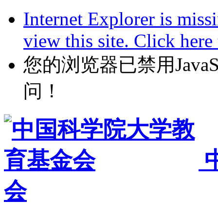
Internet Explorer is miss
view this site. Click her
您的浏览器已禁用JavaScr
问！
会