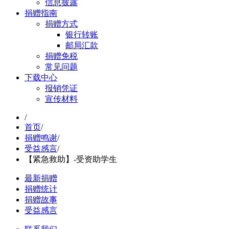
信息披露
捐赠指南
捐赠方式
银行转账
邮局汇款
捐赠免税
常见问题
下载中心
报销凭证
宣传材料
/
首页
/
捐赠鸣谢
/
受益感言
/
【紧急救助】-受资助学生
最新捐赠
捐赠统计
捐赠故事
受益感言